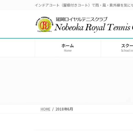
コ
ナ
インドアコート（屋根付きコート）で雨・風・紫外線を気に
ン
ビ
テ
ゲ
ン
ー
ツ
シ
へ
ョ
ホーム
スク
ス
ン
Home
School i
キ
に
ッ
移
プ
動
HOME
2018年6月